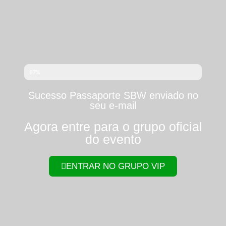
87%
Sucesso Passaporte SBW enviado no
seu e-mail
Agora entre para o grupo oficial
do evento
ENTRAR NO GRUPO VIP