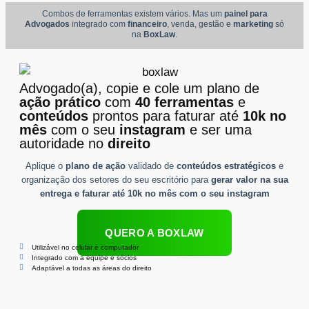
Combos de ferramentas existem vários. Mas um
painel para
Advogados
integrado com
financeiro
, venda, gestão e
marketing
só
na
BoxLaw
.
Advogado(a), copie e cole um plano de
ação prático
com
40 ferramentas
e
conteúdos
prontos para faturar até
10k no
mês
com o seu
instagram
e ser uma
autoridade no
direito
Aplique o
plano de ação
validado de
conteúdos
estratégicos
e
organização dos setores do seu escritório para
gerar valor na sua
entrega e faturar até 10k no mês com o seu instagram
QUERO A BOXLAW
Utilizável no celular e computador
Integrado com a equipe e sócios
Adaptável a todas as áreas do direito